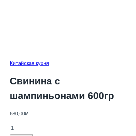
Китайская кухня
Свинина с
шампиньонами 600гр
680,00
₽
Количество
товара