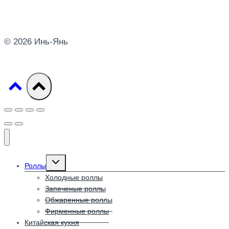
© 2026 Инь-Янь
Развернуть
Роллы
дочернее
меню
Холодные роллы
Запеченые роллы
Обжаренные роллы
Фирменные роллы
Китайская кухня