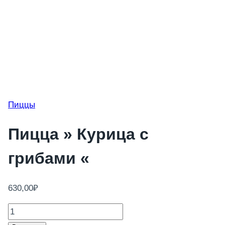
Пиццы
Пицца » Курица с
грибами «
630,00
₽
Количество
товара