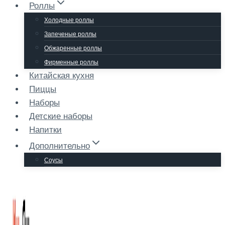
Роллы
Холодные роллы
Запеченые роллы
Обжаренные роллы
Фирменные роллы
Китайская кухня
Пиццы
Наборы
Детские наборы
Напитки
Дополнительно
Соусы